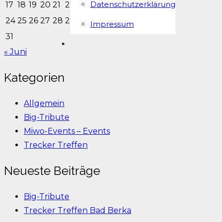
Datenschutzerklärung
17
18
19
20
21
22
23
24
25
26
27
28
29
30
Impressum
31
« Juni
Kategorien
Allgemein
Big-Tribute
Miwo-Events – Events
Trecker Treffen
Neueste Beiträge
Big-Tribute
Trecker Treffen Bad Berka