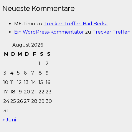
Neueste Kommentare
ME-Timo
zu
Trecker Treffen Bad Berka
Ein WordPress-Kommentator
zu
Trecker Treffen
August 2026
M
D
M
D
F
S
S
1
2
3
4
5
6
7
8
9
10
11
12
13
14
15
16
17
18
19
20
21
22
23
24
25
26
27
28
29
30
31
« Juni